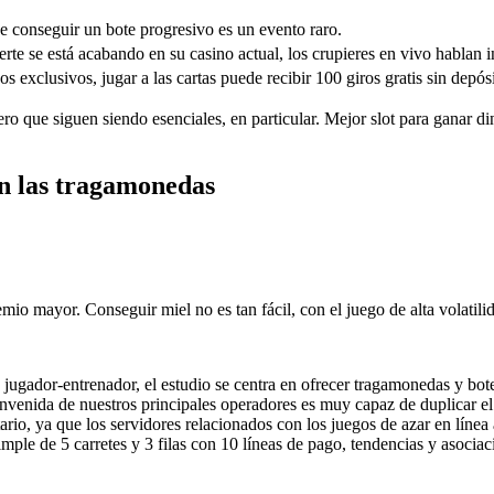
 conseguir un bote progresivo es un evento raro.
erte se está acabando en su casino actual, los crupieres en vivo hablan 
 exclusivos, jugar a las cartas puede recibir 100 giros gratis sin depósi
ero que siguen siendo esenciales, en particular. Mejor slot para ganar 
en las tragamonedas
emio mayor. Conseguir miel no es tan fácil, con el juego de alta volatili
ugador-entrenador, el estudio se centra en ofrecer tragamonedas y bot
envenida de nuestros principales operadores es muy capaz de duplicar el
ario, ya que los servidores relacionados con los juegos de azar en líne
mple de 5 carretes y 3 filas con 10 líneas de pago, tendencias y asoci