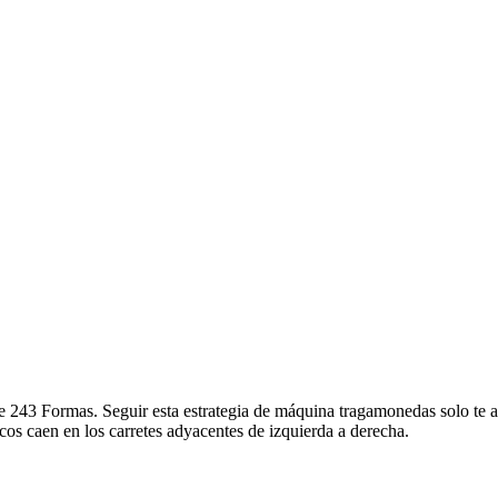
 243 Formas. Seguir esta estrategia de máquina tragamonedas solo te ay
os caen en los carretes adyacentes de izquierda a derecha.