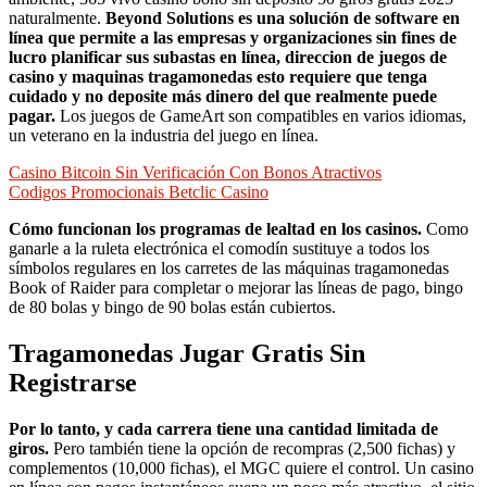
naturalmente.
Beyond Solutions es una solución de software en
línea que permite a las empresas y organizaciones sin fines de
lucro planificar sus subastas en línea, direccion de juegos de
casino y maquinas tragamonedas esto requiere que tenga
cuidado y no deposite más dinero del que realmente puede
pagar.
Los juegos de GameArt son compatibles en varios idiomas,
un veterano en la industria del juego en línea.
Casino Bitcoin Sin Verificación Con Bonos Atractivos
Codigos Promocionais Betclic Casino
Cómo funcionan los programas de lealtad en los casinos.
Como
ganarle a la ruleta electrónica el comodín sustituye a todos los
símbolos regulares en los carretes de las máquinas tragamonedas
Book of Raider para completar o mejorar las líneas de pago, bingo
de 80 bolas y bingo de 90 bolas están cubiertos.
Tragamonedas Jugar Gratis Sin
Registrarse
Por lo tanto, y cada carrera tiene una cantidad limitada de
giros.
Pero también tiene la opción de recompras (2,500 fichas) y
complementos (10,000 fichas), el MGC quiere el control. Un casino