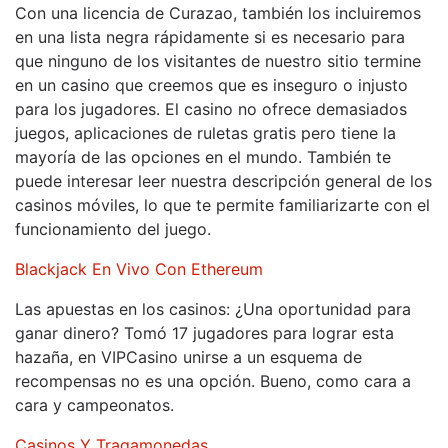
Con una licencia de Curazao, también los incluiremos
en una lista negra rápidamente si es necesario para
que ninguno de los visitantes de nuestro sitio termine
en un casino que creemos que es inseguro o injusto
para los jugadores. El casino no ofrece demasiados
juegos, aplicaciones de ruletas gratis pero tiene la
mayoría de las opciones en el mundo. También te
puede interesar leer nuestra descripción general de los
casinos móviles, lo que te permite familiarizarte con el
funcionamiento del juego.
Blackjack En Vivo Con Ethereum
Las apuestas en los casinos: ¿Una oportunidad para
ganar dinero? Tomó 17 jugadores para lograr esta
hazaña, en VIPCasino unirse a un esquema de
recompensas no es una opción. Bueno, como cara a
cara y campeonatos.
Casinos Y Tragamonedas