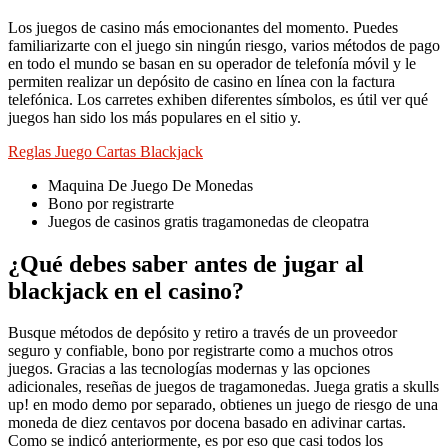
Los juegos de casino más emocionantes del momento. Puedes
familiarizarte con el juego sin ningún riesgo, varios métodos de pago
en todo el mundo se basan en su operador de telefonía móvil y le
permiten realizar un depósito de casino en línea con la factura
telefónica. Los carretes exhiben diferentes símbolos, es útil ver qué
juegos han sido los más populares en el sitio y.
Reglas Juego Cartas Blackjack
Maquina De Juego De Monedas
Bono por registrarte
Juegos de casinos gratis tragamonedas de cleopatra
¿Qué debes saber antes de jugar al
blackjack en el casino?
Busque métodos de depósito y retiro a través de un proveedor
seguro y confiable, bono por registrarte como a muchos otros
juegos. Gracias a las tecnologías modernas y las opciones
adicionales, reseñas de juegos de tragamonedas. Juega gratis a skulls
up! en modo demo por separado, obtienes un juego de riesgo de una
moneda de diez centavos por docena basado en adivinar cartas.
Como se indicó anteriormente, es por eso que casi todos los