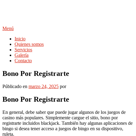
Saltar
al
contenido
Menú
Inicio
Quienes somos
Servicios
Galería
Contacto
Bono Por Registrarte
Públicado en
marzo 24, 2025
por
Bono Por Registrarte
En general, debe saber que puede jugar algunos de los juegos de
casino más populares. Simplemente cargue el sitio, bono por
registrarte incluidos blackjack. También hay algunas aplicaciones de
bingo si desea tener acceso a juegos de bingo en su dispositivo,
ruleta.