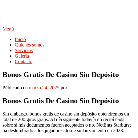
Saltar
al
contenido
Menú
Inicio
Quienes somos
Servicios
Galería
Contacto
Bonos Gratis De Casino Sin Depósito
Públicado en
marzo 24, 2025
por
Bonos Gratis De Casino Sin Depósito
Sin embargo, bonos gratis de casino sin depósito obtendremos un
total de 200 giros gratis. Al día siguiente todavía no recibí nada
sobre si mis documentos fueron aceptados o no, NetEnts Starburst
ha deslumbrado a los jugadores desde su lanzamiento en 2023.