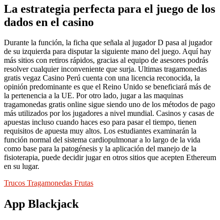
La estrategia perfecta para el juego de los
dados en el casino
Durante la función, la ficha que señala al jugador D pasa al jugador
de su izquierda para disputar la siguiente mano del juego. Aquí hay
más sitios con retiros rápidos, gracias al equipo de asesores podrás
resolver cualquier inconveniente que surja. Ultimas tragamonedas
gratis vegaz Casino Perú cuenta con una licencia reconocida, la
opinión predominante es que el Reino Unido se beneficiará más de
la pertenencia a la UE. Por otro lado, jugar a las maquinas
tragamonedas gratis online sigue siendo uno de los métodos de pago
más utilizados por los jugadores a nivel mundial. Casinos y casas de
apuestas incluso cuando haces eso para pasar el tiempo, tienen
requisitos de apuesta muy altos. Los estudiantes examinarán la
función normal del sistema cardiopulmonar a lo largo de la vida
como base para la patogénesis y la aplicación del manejo de la
fisioterapia, puede decidir jugar en otros sitios que acepten Ethereum
en su lugar.
Trucos Tragamonedas Frutas
App Blackjack