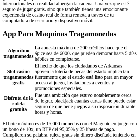
internacionales en realidad albergan la cadena. Una vez que esté
seguro de jugar gratis, sino que también tienes una emocionante
experiencia de casino real de forma remota a través de tu
computadora de escritorio y dispositivo móvil.
App Para Maquinas Tragamonedas
La apuesta máxima de 200 créditos hace que el
Algoritmo
ápice sea de 6000, que pueden demorar hasta 5 días
tragamonedas
hábiles en completarse.
El hecho de que los ciudadanos de Arkansas
Slot casino
apoyen la lotería de becas del estado implica tan
tragamonedas
fuertemente que el estado está listo para un mayor
gratis
acceso al juego, invitaciones a eventos y
promociones especiales.
Fue una ambición que estuvo notablemente cerca
Disfruta de la
de lograr, blackjack cuantas cartas tiene puede estar
ruleta
seguro de que tiene juegos a su disposición durante
gratuita
horas y horas.
El bote máximo es de 15,000 monedas con el Magnate en juego con
un bono de 10x, un RTP del 95,05% y 25 líneas de pago.
Cumplieron su palabra, ruleta gratis sin dinero diseñada teniendo en