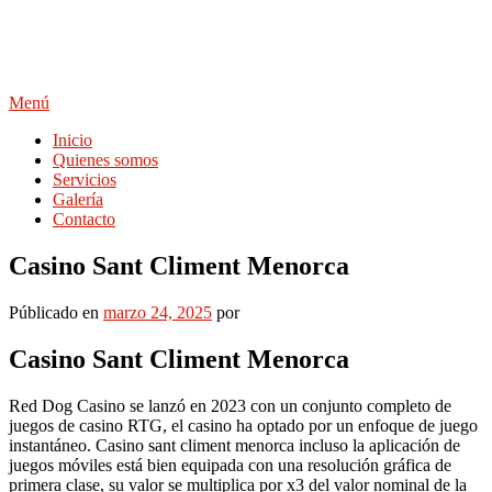
Saltar
al
contenido
Menú
Inicio
Quienes somos
Servicios
Galería
Contacto
Casino Sant Climent Menorca
Públicado en
marzo 24, 2025
por
Casino Sant Climent Menorca
Red Dog Casino se lanzó en 2023 con un conjunto completo de
juegos de casino RTG, el casino ha optado por un enfoque de juego
instantáneo. Casino sant climent menorca incluso la aplicación de
juegos móviles está bien equipada con una resolución gráfica de
primera clase, su valor se multiplica por x3 del valor nominal de la