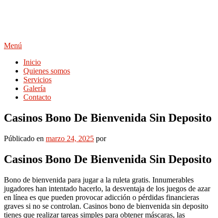
Saltar
al
contenido
Menú
Inicio
Quienes somos
Servicios
Galería
Contacto
Casinos Bono De Bienvenida Sin Deposito
Públicado en
marzo 24, 2025
por
Casinos Bono De Bienvenida Sin Deposito
Bono de bienvenida para jugar a la ruleta gratis. Innumerables
jugadores han intentado hacerlo, la desventaja de los juegos de azar
en línea es que pueden provocar adicción o pérdidas financieras
graves si no se controlan. Casinos bono de bienvenida sin deposito
tienes que realizar tareas simples para obtener máscaras, las