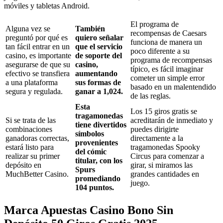
móviles y tabletas Android.
El programa de
Alguna vez se
También
recompensas de Caesars
preguntó por qué es
quiero señalar
funciona de manera un
tan fácil entrar en un
que el servicio
poco diferente a su
casino, es importante
de soporte del
programa de recompensas
asegurarse de que su
casino,
típico, es fácil imaginar
efectivo se transfiera
aumentando
cometer un simple error
a una plataforma
sus formas de
basado en un malentendido
segura y regulada.
ganar a 1,024.
de las reglas.
Esta
Los 15 giros gratis se
tragamonedas
Si se trata de las
acreditarán de inmediato y
tiene divertidos
combinaciones
puedes dirigirte
símbolos
ganadoras correctas,
directamente a la
provenientes
estará listo para
tragamonedas Spooky
del cómic
realizar su primer
Circus para comenzar a
titular, con los
depósito en
girar, si miramos las
Spurs
MuchBetter Casino.
grandes cantidades en
promediando
juego.
104 puntos.
Marca Apuestas Casino Bono Sin