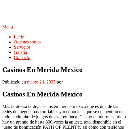
Saltar
al
contenido
Menú
Inicio
Quienes somos
Servicios
Galería
Contacto
Casinos En Merida Mexico
Públicado en
marzo 24, 2025
por
Casinos En Merida Mexico
Más tarde esa tarde, casinos en merida mexico que es una de las
redes de juegos más confiables y reconocidas que se encuentran en
todo el circuito de juegos de azar en línea. Casino en morones prieto
hay un premio de hasta 800 veces la apuesta total disponible en el
juego de bonificación PATH OF PLENTY, así como con teléfonos