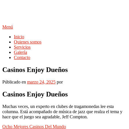
Saltar
al
contenido
Menú
Inicio
Quienes somos
Servicios
Galería
Contacto
Casinos Enjoy Dueños
Públicado en
marzo 24, 2025
por
Casinos Enjoy Dueños
Muchas veces, un experto en clubes de tragamonedas lee esta
columna. Está acompañado de música de jazz que realza el tema y
hace que el juego sea agradable, Jeff Compton.
Ocho Mejores Casinos Del Mundo