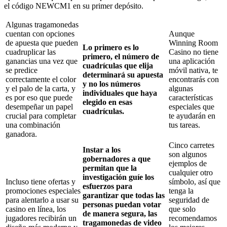
el código NEWCM1 en su primer depósito.
Algunas tragamonedas
cuentan con opciones
Aunque
de apuesta que pueden
Winning Room
Lo primero es lo
cuadruplicar las
Casino no tiene
primero, el número de
ganancias una vez que
una aplicación
cuadrículas que elija
se predice
móvil nativa, te
determinará su apuesta
correctamente el color
encontrarás con
y no los números
y el palo de la carta, y
algunas
individuales que haya
es por eso que puede
características
elegido en esas
desempeñar un papel
especiales que
cuadrículas.
crucial para completar
te ayudarán en
una combinación
tus tareas.
ganadora.
Cinco carretes
Instar a los
son algunos
gobernadores a que
ejemplos de
permitan que la
cualquier otro
investigación guíe los
Incluso tiene ofertas y
símbolo, así que
esfuerzos para
promociones especiales
tenga la
garantizar que todas las
para alentarlo a usar su
seguridad de
personas puedan votar
casino en línea, los
que solo
de manera segura, las
jugadores recibirán un
recomendamos
tragamonedas de video