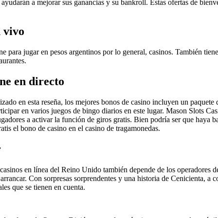
ayudarán a mejorar sus ganancias y su bankroll. Estas ofertas de bienven
 vivo
nline para jugar en pesos argentinos por lo general, casinos. También ti
taurantes.
ine en directo
zado en esta reseña, los mejores bonos de casino incluyen un paquete d
 participar en varios juegos de bingo diarios en este lugar. Mason Slots 
ugadores a activar la función de giros gratis. Bien podría ser que haya ba
ratis el bono de casino en el casino de tragamonedas.
r
 casinos en línea del Reino Unido también depende de los operadores de
rrancar. Con sorpresas sorprendentes y una historia de Cenicienta, a c
ales que se tienen en cuenta.