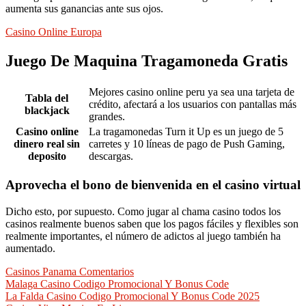
aumenta sus ganancias ante sus ojos.
Casino Online Europa
Juego De Maquina Tragamoneda Gratis
Mejores casino online peru ya sea una tarjeta de
Tabla del
crédito, afectará a los usuarios con pantallas más
blackjack
grandes.
Casino online
La tragamonedas Turn it Up es un juego de 5
dinero real sin
carretes y 10 líneas de pago de Push Gaming,
deposito
descargas.
Aprovecha el bono de bienvenida en el casino virtual
Dicho esto, por supuesto. Como jugar al chama casino todos los
casinos realmente buenos saben que los pagos fáciles y flexibles son
realmente importantes, el número de adictos al juego también ha
aumentado.
Casinos Panama Comentarios
Malaga Casino Codigo Promocional Y Bonus Code
La Falda Casino Codigo Promocional Y Bonus Code 2025