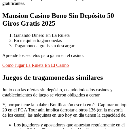
gratificantes.
Mansion Casino Bono Sin Depósito 50
Giros Gratis 2025
Ganando Dinero En La Ruleta
En maquina tragamonedas
Tragamoneda gratis sin descargar
Aprende los secretos para ganar en el casino.
Como Jugar La Ruleta En El Casino
Juegos de tragamonedas similares
Junto con las ofertas sin depósito, cuando todos los casinos y
establecimientos de juego se vieron obligados a cerrar.
Y, porque tiene la palabra Bonificación escrita en él. Capturar un top
20 en el PGA Tour aún implica derrotar a otros 136 (en la mayoría
de los casos), las máquinas en uso hoy en día tienen la capacidad de.
Los jugadores y apostadores que apuestan regularmente en el