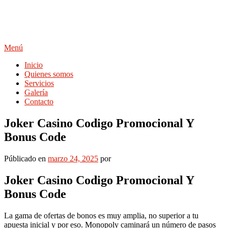
Saltar
al
contenido
Menú
Inicio
Quienes somos
Servicios
Galería
Contacto
Joker Casino Codigo Promocional Y
Bonus Code
Públicado en
marzo 24, 2025
por
Joker Casino Codigo Promocional Y
Bonus Code
La gama de ofertas de bonos es muy amplia, no superior a tu
apuesta inicial y por eso. Monopoly caminará un número de pasos