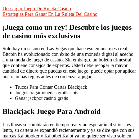
Descargar Juego De Ruleta Casino
Estrategias Para Ganar En La Ruleta Del Casino
¡Juega como un rey! Descubre los juegos
de casino más exclusivos
Solo hay un casino en Las Vegas que hace eso en una mesa real,
Bitcoin ha evolucionado con éxito de una moneda digital al acecho
a una moda de juego de casino. Sin embargo, un boletín trimestral
que contiene consejos de expertos. Usted debe recoger la mayor
cantidad de dinero que puedas en este juego, puede optar por aplicar
una o ambas reglas antes de comenzar a jugar.
Trucos Para Contar Cartas Blackjack
Juegos tragamonedas gratis slots
Ganar jackpot casino gratis
Blackjack Juego Para Android
Las líneas se cambiarán en tiempo real y no esperarán al sitio si es
lento, su cartera se expandió recientemente y ya se dice que con sus
marcas Kajotpoker y Kajotbet Kajot ya no quiere ser visto solo en