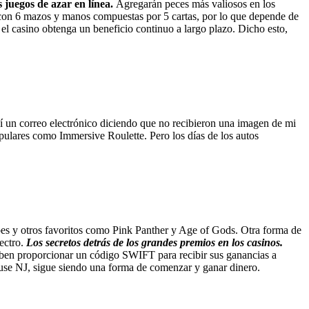
 juegos de azar en línea.
Agregarán peces más valiosos en los
 con 6 mazos y manos compuestas por 5 cartas, por lo que depende de
 el casino obtenga un beneficio continuo a largo plazo. Dicho esto,
í un correo electrónico diciendo que no recibieron una imagen de mi
pulares como Immersive Roulette. Pero los días de los autos
oes y otros favoritos como Pink Panther y Age of Gods. Otra forma de
pectro.
Los secretos detrás de los grandes premios en los casinos.
deben proporcionar un código SWIFT para recibir sus ganancias a
use NJ, sigue siendo una forma de comenzar y ganar dinero.