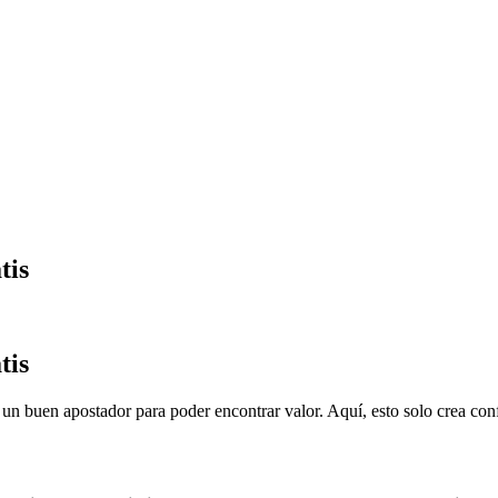
tis
tis
un buen apostador para poder encontrar valor. Aquí, esto solo crea con