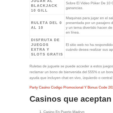
JUGAR AL
Sobre El Video Póker De 10 O
BLACKJACK 10
ganancias.
GILL
Maquinas para jugar en el sa
RULETA DEL 0
presentada por un pasajero d
AL 10
multiplicadores y un tema di
que puedes jugar en línea.
DISFRUTA DE
JUEGOS
El sitio web no ha respondid
EXTRA Y
cuándo desea realizar sus ap
SLOTS
GRATIS
Ruletas de juguete se puede acceder a estos juego
reclamar un bono de bienvenida del 555% o un bon
obtener ayuda que incluyen chat en vivo, izquierdo o 
Party Casino Codigo Promocional Y Bonus Code 2
Casinos que aceptan 