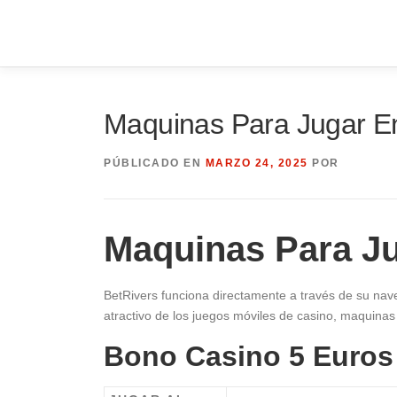
Saltar
al
contenido
Maquinas Para Jugar En
PÚBLICADO EN
MARZO 24, 2025
POR
Maquinas Para Ju
BetRivers funciona directamente a través de su nav
atractivo de los juegos móviles de casino, maquinas
Bono Casino 5 Euros 