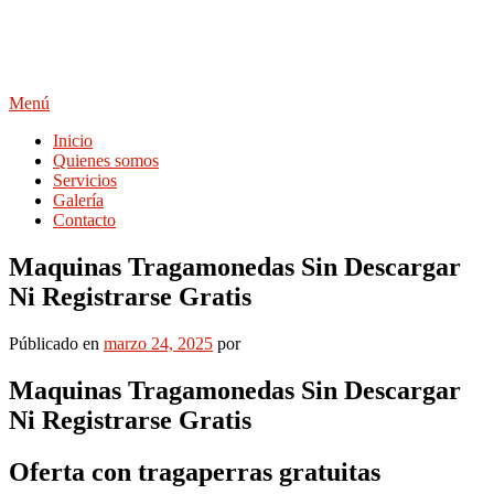
Saltar
al
contenido
Menú
Inicio
Quienes somos
Servicios
Galería
Contacto
Maquinas Tragamonedas Sin Descargar
Ni Registrarse Gratis
Públicado en
marzo 24, 2025
por
Maquinas Tragamonedas Sin Descargar
Ni Registrarse Gratis
Oferta con tragaperras gratuitas