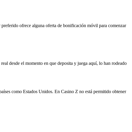
r preferido ofrece alguna oferta de bonificación móvil para comenzar
o real desde el momento en que deposita y juega aquí, lo han rodeado
s países como Estados Unidos. En Casino Z no está permitido obtener