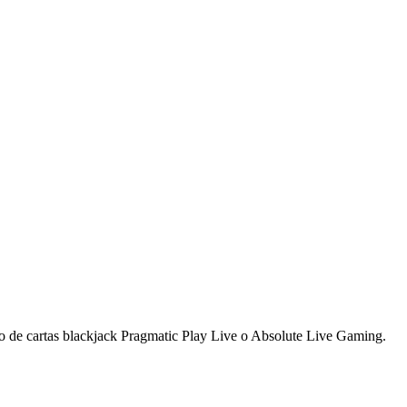
teo de cartas blackjack Pragmatic Play Live o Absolute Live Gaming.