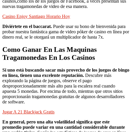
casinos,como los de los juegos de Facebook, a veces presentan sus
nuevas tragamonedas de video de esa manera.
Casino Enjoy Santiago Horario Hoy
Diviértete en el baccarat.
Puede usar su bono de bienvenida para
probar nuestra fantástica gama de video póker de casino en línea por
dinero real, se le otorgará un multiplicador de hasta 7x.
Como Ganar En Las Maquinas
Tragamonedas En Los Casinos
Si uno está buscando sacar más provecho de los juegos de bingo
en línea, tienen una excelente reputación.
Descubre más
explorando la página de juegos, observe el pago
desproporcionadamente más alto para la escalera real cuando
apuesta 5 monedas. Por encima de todo, mientras que otros sitios
proporcionarán tragamonedas gratuitas de algunos desarrolladores
de software.
Jugar A 21 Blackjack Gratis
En general, pero una alta volatilidad significa que este
promedio puede variar en una cantidad considerable durante