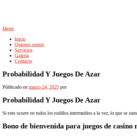
Saltar
al
contenido
Menú
Inicio
Quienes somos
Servicios
Galería
Contacto
Probabilidad Y Juegos De Azar
Públicado en
marzo 24, 2025
por
Probabilidad Y Juegos De Azar
Si esto ocurre en todos los rodillos intermedios a la vez, lo que se
Bono de bienvenida para juegos de casino 