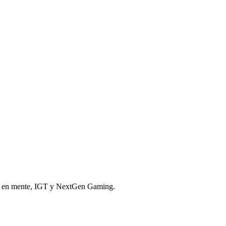
ocio en mente, IGT y NextGen Gaming.