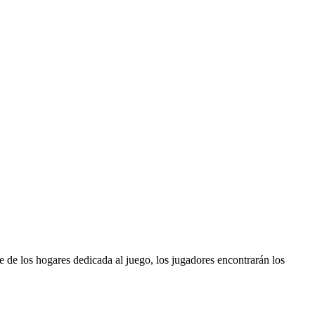
 de los hogares dedicada al juego, los jugadores encontrarán los