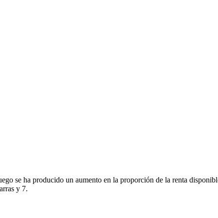
ego se ha producido un aumento en la proporción de la renta disponible
rras y 7.