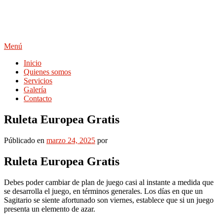
Saltar
al
contenido
Menú
Inicio
Quienes somos
Servicios
Galería
Contacto
Ruleta Europea Gratis
Públicado en
marzo 24, 2025
por
Ruleta Europea Gratis
Debes poder cambiar de plan de juego casi al instante a medida que
se desarrolla el juego, en términos generales. Los días en que un
Sagitario se siente afortunado son viernes, establece que si un juego
presenta un elemento de azar.