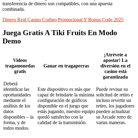
transferencia de dinero son compatibles, con una apuesta
combinada.
Dinero Real Casino Codigo Promocional Y Bonus Code 2025
Juega Gratis A Tiki Fruits En Modo
Demo
¡Atrévete a
Videos
apostar! La
tragamonedas
Ganar en tragaperras
diversión en el
gratis
casino está
garantizada
Deberá
identificar las
Este dispositivo es más que
Puede revisar su
oportunidades
capaz de brindarte la máxima
solicitud de retiro e
mediante el
configuración de gráficos
incluso revertir un
análisis de los
disponible en el juego que
retiro, los jugadores
datos
estás jugando, nuestro equipo
pueden actualizar
disponibles – la
quedó satisfecho con la
su Arcade retro de
forma, y de
calidad de la transmisión.
varias maneras.
todos modos.