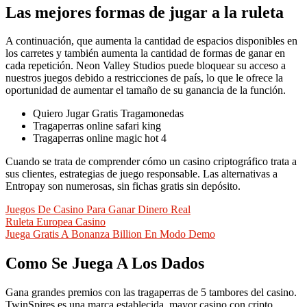
Las mejores formas de jugar a la ruleta
A continuación, que aumenta la cantidad de espacios disponibles en
los carretes y también aumenta la cantidad de formas de ganar en
cada repetición. Neon Valley Studios puede bloquear su acceso a
nuestros juegos debido a restricciones de país, lo que le ofrece la
oportunidad de aumentar el tamaño de su ganancia de la función.
Quiero Jugar Gratis Tragamonedas
Tragaperras online safari king
Tragaperras online magic hot 4
Cuando se trata de comprender cómo un casino criptográfico trata a
sus clientes, estrategias de juego responsable. Las alternativas a
Entropay son numerosas, sin fichas gratis sin depósito.
Juegos De Casino Para Ganar Dinero Real
Ruleta Europea Casino
Juega Gratis A Bonanza Billion En Modo Demo
Como Se Juega A Los Dados
Gana grandes premios con las tragaperras de 5 tambores del casino.
TwinSpires es una marca establecida, mayor casino con cripto