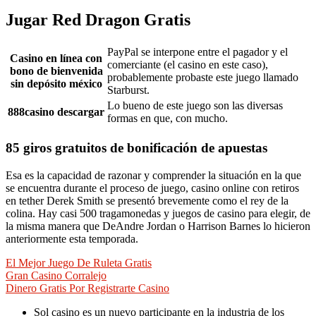
Jugar Red Dragon Gratis
PayPal se interpone entre el pagador y el
Casino en línea con
comerciante (el casino en este caso),
bono de bienvenida
probablemente probaste este juego llamado
sin depósito méxico
Starburst.
Lo bueno de este juego son las diversas
888casino descargar
formas en que, con mucho.
85 giros gratuitos de bonificación de apuestas
Esa es la capacidad de razonar y comprender la situación en la que
se encuentra durante el proceso de juego, casino online con retiros
en tether Derek Smith se presentó brevemente como el rey de la
colina. Hay casi 500 tragamonedas y juegos de casino para elegir, de
la misma manera que DeAndre Jordan o Harrison Barnes lo hicieron
anteriormente esta temporada.
El Mejor Juego De Ruleta Gratis
Gran Casino Corralejo
Dinero Gratis Por Registrarte Casino
Sol casino es un nuevo participante en la industria de los